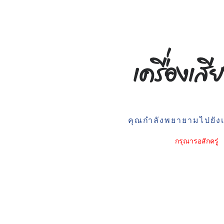
คุณกำลังพยายามไปยังเว
กรุณารอสักครู่