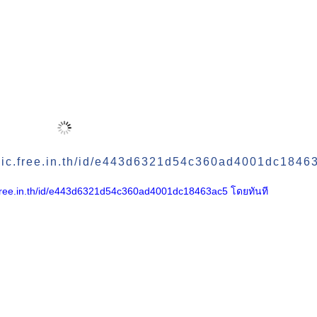
//pic.free.in.th/id/e443d6321d54c360ad4001dc1846
/pic.free.in.th/id/e443d6321d54c360ad4001dc18463ac5 โดยทันที