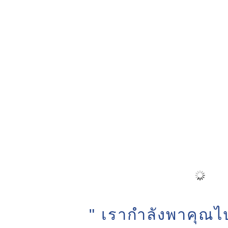
" เรากำลังพาคุณไป