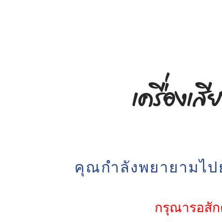
คุณกำลังพยายามไปยั
กรุณารอสักค