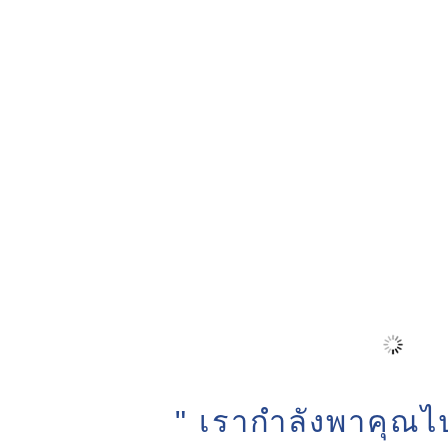
" เรากำลังพาคุณไป