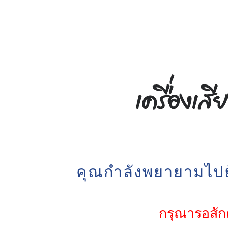
คุณกำลังพยายามไปยั
กรุณารอสักค