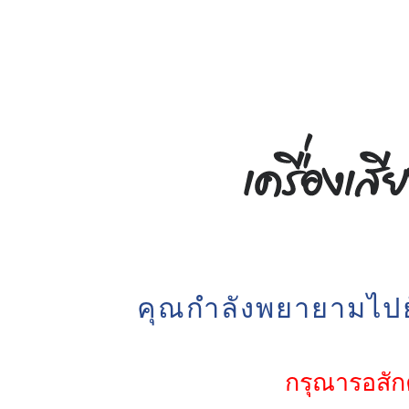
คุณกำลังพยายามไปยั
กรุณารอสักค