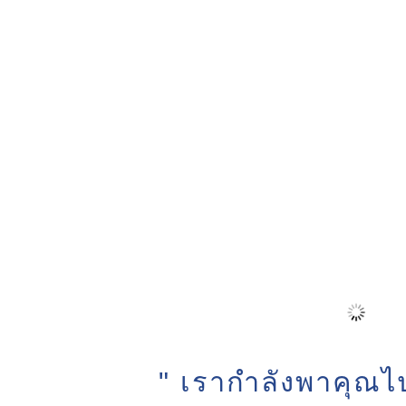
" เรากำลังพาคุณไป