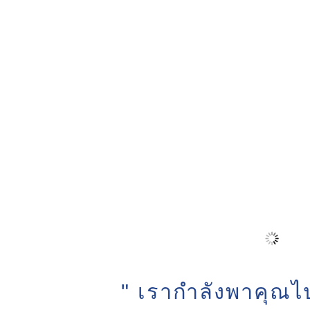
" เรากำลังพาคุณไป