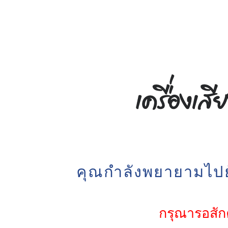
คุณกำลังพยายามไปยั
กรุณารอสักค