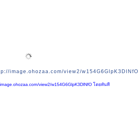
 http://image.ohozaa.com/view2/w154G6GlpK3DlNfO 
http://image.ohozaa.com/view2/w154G6GlpK3DlNfO โดยทันที